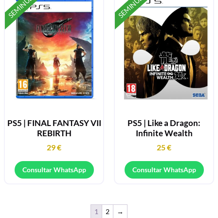
SEMINUEVO
SEMINUEVO
PS5 | FINAL FANTASY VII
PS5 | Like a Dragon:
REBIRTH
Infinite Wealth
29
€
25
€
Consultar WhatsApp
Consultar WhatsApp
1
2
→