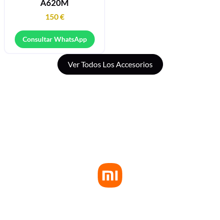
A620M
150
€
Consultar WhatsApp
Ver Todos Los Accesorios
PUNTO AUTORIZADO DE XIAOMI
En Cyber Arena somos punto autorizado Xiaomi en Déniai ,