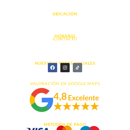
UBICACIÓN
Avda. d' Alacant, 7
03700, Dénia - Alicante
HORARIO
CONTACTO
L. - S. 10:00h a 22:00h
info@cyberarena.es
966 43 26 20
NUESTRAS REDES SOCIALES
VALORACIÓN EN GOOGLE MAPS
MÉTODOS DE PAGO