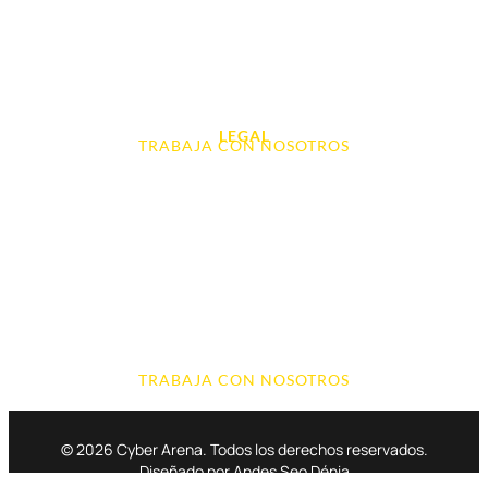
Audio, Sonido y Hi-Fi
Accesorios de Informática
Otros
LEGAL
TRABAJA CON NOSOTROS
Aviso Legal
Contacto
Política de Cookies
Política de devoluciones y reembolsos
Política de Privacidad
Terminos y Condiciones
TRABAJA CON NOSOTROS
© 2026 Cyber Arena. Todos los derechos reservados.
Diseñado por Andes Seo Dénia