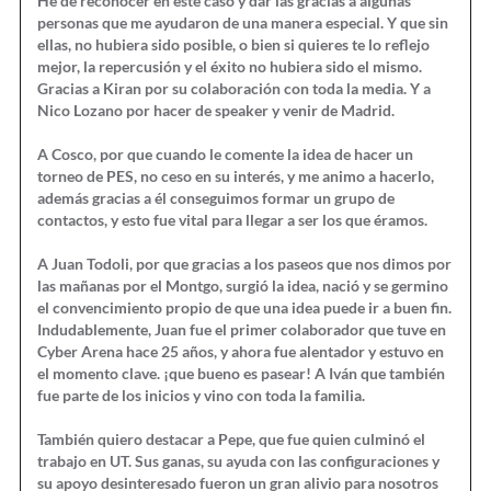
He de reconocer en este caso y dar las gracias a algunas
personas que me ayudaron de una manera especial. Y que sin
ellas, no hubiera sido posible, o bien si quieres te lo reflejo
mejor, la repercusión y el éxito no hubiera sido el mismo.
Gracias a Kiran por su colaboración con toda la media. Y a
Nico Lozano por hacer de speaker y venir de Madrid.
A Cosco, por que cuando le comente la idea de hacer un
torneo de PES, no ceso en su interés, y me animo a hacerlo,
además gracias a él conseguimos formar un grupo de
contactos, y esto fue vital para llegar a ser los que éramos.
A Juan Todoli, por que gracias a los paseos que nos dimos por
las mañanas por el Montgo, surgió la idea, nació y se germino
el convencimiento propio de que una idea puede ir a buen fin.
Indudablemente, Juan fue el primer colaborador que tuve en
Cyber Arena hace 25 años, y ahora fue alentador y estuvo en
el momento clave. ¡que bueno es pasear! A Iván que también
fue parte de los inicios y vino con toda la familia.
También quiero destacar a Pepe, que fue quien culminó el
trabajo en UT. Sus ganas, su ayuda con las configuraciones y
su apoyo desinteresado fueron un gran alivio para nosotros