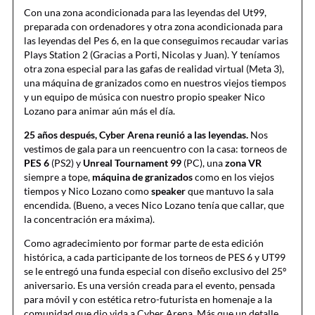
Con una zona acondicionada para las leyendas del Ut99,
preparada con ordenadores y otra zona acondicionada para
las leyendas del Pes 6, en la que conseguimos recaudar varias
Plays Station 2 (Gracias a Porti, Nicolas y Juan). Y teníamos
otra zona especial para las gafas de realidad virtual (Meta 3),
una máquina de granizados como en nuestros viejos tiempos
y un equipo de música con nuestro propio speaker Nico
Lozano para animar aún más el día.
25 años después, Cyber Arena reunió a las leyendas.
Nos
vestimos de gala para un reencuentro con la casa: torneos de
PES 6
(PS2) y
Unreal Tournament 99
(PC), una
zona VR
siempre a tope,
máquina de granizados
como en los viejos
tiempos y Nico Lozano como
speaker
que mantuvo la sala
encendida. (Bueno, a veces Nico Lozano tenía que callar, que
la concentración era máxima).
Como agradecimiento por formar parte de esta edición
histórica, a cada participante de los torneos de PES 6 y UT99
se le entregó una funda especial con diseño exclusivo del 25º
aniversario. Es una versión creada para el evento, pensada
para móvil y con estética retro-futurista en homenaje a la
comunidad que dio vida a Cyber Arena. Más que un detalle,