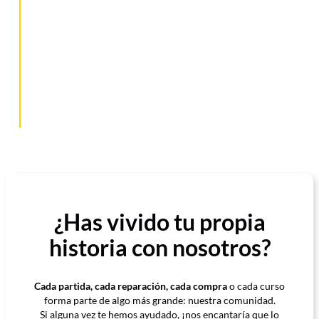
vendemos dispositivos, y además impartimos
formación para quienes quieren aprender desde
cero o profesionalizarse.
Todo bajo un mismo techo. Si aún no nos conoces,
pásate por la tienda. Estaremos encantados de
ayudarte con lo que necesites.
¿Has vivido tu propia
historia con nosotros?
Cada partida, cada reparación, cada compra
o cada curso
forma parte de algo más grande: nuestra comunidad.
Si alguna vez te hemos ayudado, ¡nos encantaría que lo