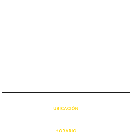
UBICACIÓN
Avda. d' Alacant, 7
03700, Dénia - Alicante
HORARIO