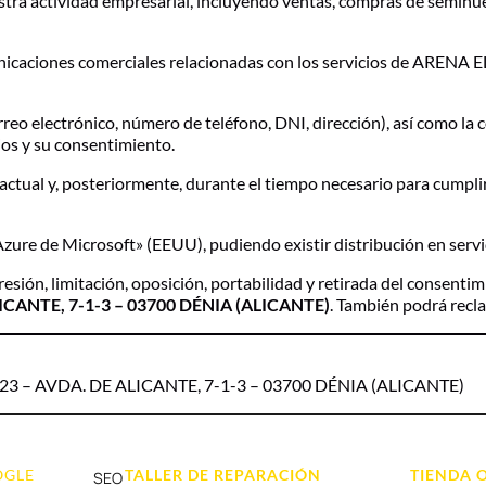
nuestra actividad empresarial, incluyendo ventas, compras de semi
municaciones comerciales relacionadas con los servicios de AREN
orreo electrónico, número de teléfono, DNI, dirección), así como la
cios y su consentimiento.
actual y, posteriormente, durante el tiempo necesario para cumpli
Azure de Microsoft» (EEUU), pudiendo existir distribución en se
presión, limitación, oposición, portabilidad y retirada del consent
CANTE, 7-1-3 – 03700 DÉNIA (ALICANTE)
. También podrá recl
3 – AVDA. DE ALICANTE, 7-1-3 – 03700 DÉNIA (ALICANTE)
OGLE
TALLER DE REPARACIÓN
TIENDA 
SEO