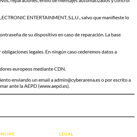
nuevos, reparaciones, envío de mensajes automatizados y control
A ELECTRONIC ENTERTAINMENT, S.L.U., salvo que manifieste lo
 contraseña de su dispositivo en caso de reparación. La base
r obligaciones legales. En ningún caso cederemos datos a
rvidores europeos mediante CDN.
imiento enviando un email a
admin@cyberarena.es
o por escrito a
amar ante la AEPD (
www.aepd.es
).
ONLINE
LEGAL