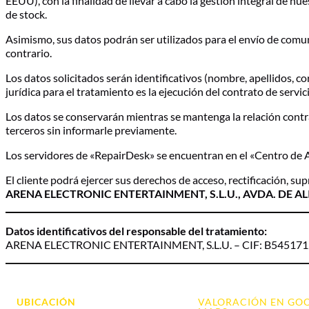
EEUU), con la finalidad de llevar a cabo la gestión integral de 
de stock.
Asimismo, sus datos podrán ser utilizados para el envío de co
contrario.
Los datos solicitados serán identificativos (nombre, apellidos, c
jurídica para el tratamiento es la ejecución del contrato de servi
Los datos se conservarán mientras se mantenga la relación contr
terceros sin informarle previamente.
Los servidores de «RepairDesk» se encuentran en el «Centro de 
El cliente podrá ejercer sus derechos de acceso, rectificación, su
ARENA ELECTRONIC ENTERTAINMENT, S.L.U., AVDA. DE ALI
Datos identificativos del responsable del tratamiento:
ARENA ELECTRONIC ENTERTAINMENT, S.L.U. – CIF: B5451712
UBICACIÓN
VALORACIÓN EN GO