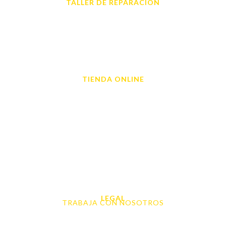
TALLER DE REPARACIÓN
Reparación de Móvil en Dénia
Reparación de Tablets
Reparación de Ordenadores
Reparación de Videoconsolas
TIENDA ONLINE
Móviles
Portátil y Ordenadores
Tablet e Ipads
Videoconsolas
Audio, Sonido y Hi-Fi
Accesorios de Informática
Otros
LEGAL
TRABAJA CON NOSOTROS
Aviso Legal