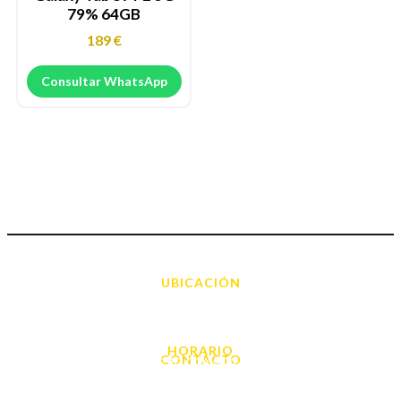
79% 64GB
189
€
Consultar WhatsApp
UBICACIÓN
Avda. d' Alacant, 7
03700, Dénia - Alicante
HORARIO
CONTACTO
L. - S. 10:00h a 22:00h
info@cyberarena.es