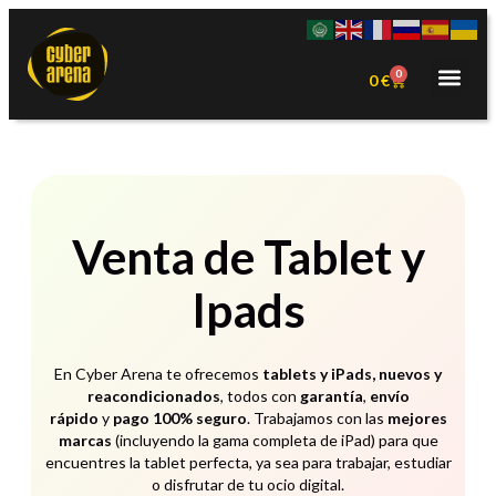
0
0
€
Venta de Tablet y
Ipads
En Cyber Arena te ofrecemos
tablets y iPads, nuevos y
reacondicionados
,
todos con
garantía
,
envío
rápido
y
pago 100% seguro
.
Trabajamos con las
mejores
marcas
(incluyendo la gama completa de iPad) para que
encuentres la tablet perfecta,
ya sea para trabajar,
estudiar
o disfrutar de tu ocio digital.