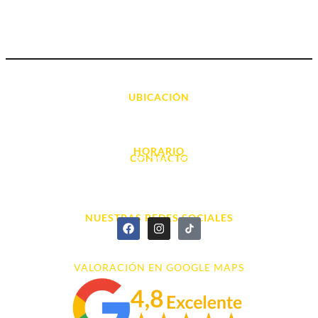
UBICACIÓN
Avda. d' Alacant, 7
03700, Dénia - Alicante
HORARIO
CONTACTO
L. - S. 10:00h a 22:00h
info@cyberarena.es
966 43 26 20
NUESTRAS REDES SOCIALES
VALORACIÓN EN GOOGLE MAPS