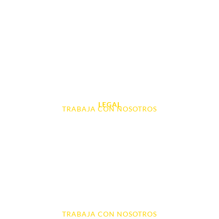
Portátil y Ordenadores
Tablet e Ipads
Videoconsolas
Audio, Sonido y Hi-Fi
Accesorios de Informática
Otros
LEGAL
TRABAJA CON NOSOTROS
Aviso Legal
Contacto
Política de Cookies
Política de devoluciones y reembolsos
Política de Privacidad
Terminos y Condiciones
TRABAJA CON NOSOTROS