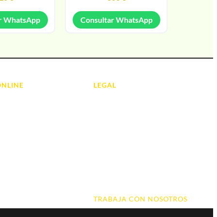
r WhatsApp
Consultar WhatsApp
ONLINE
LEGAL
Aviso Legal
 Ordenadores
Contacto
ads
Política de Cookies
olas
Política de devoluciones y
reembolsos
do y Hi-Fi
Política de Privacidad
 de Informática
Terminos y Condiciones
TRABAJA CON NOSOTROS