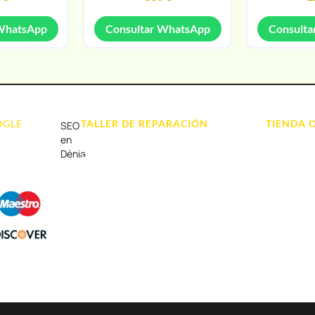
 WhatsApp
Consultar WhatsApp
Consulta
OGLE
TALLER DE REPARACIÓN
TIENDA 
SEO
Reparación de Móvil en Dénia
Móviles
en
Dénia
Reparación de Tablets
Portátil y
Reparación de Ordenadores
Tablet e Ip
Reparación de Videoconsolas
Videocons
Audio, Soni
Accesorios
Otros