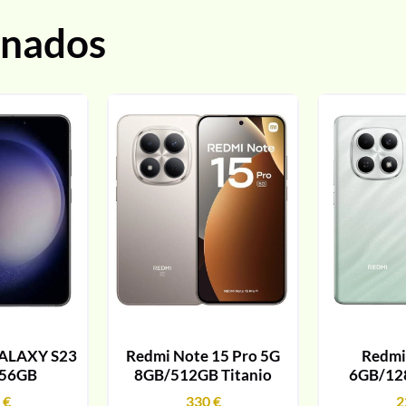
onados
ALAXY S23
Redmi Note 15 Pro 5G
Redmi
256GB
8GB/512GB Titanio
6GB/12
9
€
330
€
2