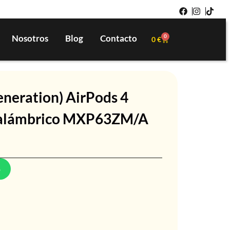
Nosotros
Blog
Contacto
0
0
€
eneration) AirPods 4
Inalámbrico MXP63ZM/A
p