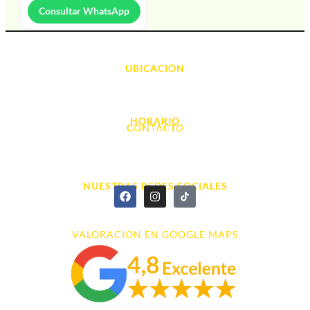
Consultar WhatsApp
UBICACIÓN
Avda. d' Alacant, 7
03700, Dénia - Alicante
HORARIO
CONTACTO
L. - S. 10:00h a 22:00h
info@cyberarena.es
966 43 26 20
NUESTRAS REDES SOCIALES
VALORACIÓN EN GOOGLE MAPS