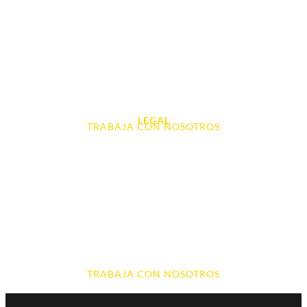
Tablet e Ipads
Videoconsolas
Audio, Sonido y Hi-Fi
Accesorios de Informática
Otros
LEGAL
TRABAJA CON NOSOTROS
Aviso Legal
Contacto
Política de Cookies
Política de devoluciones y reembolsos
Política de Privacidad
Terminos y Condiciones
TRABAJA CON NOSOTROS