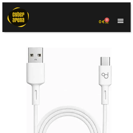
0
0
€