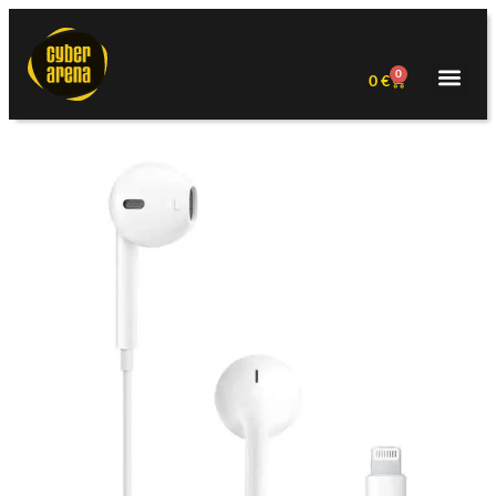
0
0
€