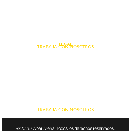
Videoconsolas
Audio, Sonido y Hi-Fi
Accesorios de Informática
Otros
LEGAL
TRABAJA CON NOSOTROS
Aviso Legal
Contacto
Política de Cookies
Política de devoluciones y reembolsos
Política de Privacidad
Terminos y Condiciones
TRABAJA CON NOSOTROS
© 2026 Cyber Arena. Todos los derechos reservados.