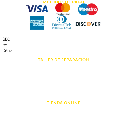
MÉTODOS DE PAGO
SEO
en
Dénia
TALLER DE REPARACIÓN
Reparación de Móvil en Dénia
Reparación de Tablets
Reparación de Ordenadores
Reparación de Videoconsolas
TIENDA ONLINE
Móviles
Portátil y Ordenadores
Tablet e Ipads