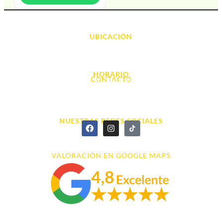
UBICACIÓN
Avda. d' Alacant, 7
03700, Dénia - Alicante
HORARIO
CONTACTO
L. - S. 10:00h a 22:00h
info@cyberarena.es
966 43 26 20
NUESTRAS REDES SOCIALES
VALORACIÓN EN GOOGLE MAPS