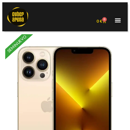
0
0
€
SEMINUEVO