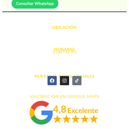
Consultar WhatsApp
UBICACIÓN
Avda. d' Alacant, 7
03700, Dénia - Alicante
HORARIO
CONTACTO
L. - S. 10:00h a 22:00h
info@cyberarena.es
966 43 26 20
NUESTRAS REDES SOCIALES
VALORACIÓN EN GOOGLE MAPS