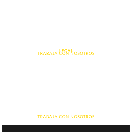
Tablet e Ipads
Videoconsolas
Audio, Sonido y Hi-Fi
Accesorios de Informática
Otros
LEGAL
TRABAJA CON NOSOTROS
Aviso Legal
Contacto
Política de Cookies
Política de devoluciones y reembolsos
Política de Privacidad
Terminos y Condiciones
TRABAJA CON NOSOTROS