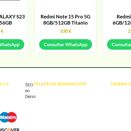
ALAXY S23
Redmi Note 15 Pro 5G
Redmi
256GB
8GB/512GB Titanio
6GB/12
9
€
330
€
2
 WhatsApp
Consultar WhatsApp
Consulta
OGLE
TALLER DE REPARACIÓN
TIENDA 
SEO
Reparación de Móvil en Dénia
Móviles
en
Dénia
Reparación de Tablets
Portátil y
Reparación de Ordenadores
Tablet e Ip
Reparación de Videoconsolas
Videocons
Audio, Soni
Accesorios