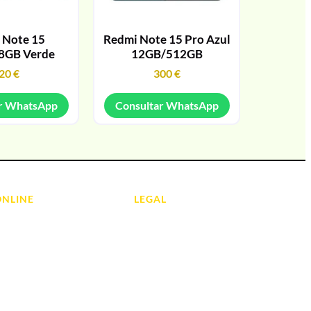
 Note 15
Redmi Note 15 Pro Azul
8GB Verde
12GB/512GB
20
€
300
€
r WhatsApp
Consultar WhatsApp
ONLINE
LEGAL
Aviso Legal
 Ordenadores
Contacto
ads
Política de Cookies
olas
Política de devoluciones y
reembolsos
do y Hi-Fi
Política de Privacidad
 de Informática