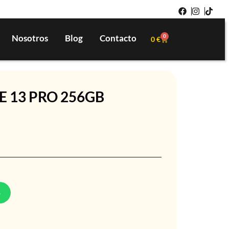
Nosotros
Blog
Contacto
0
0
€
E 13 PRO 256GB
p