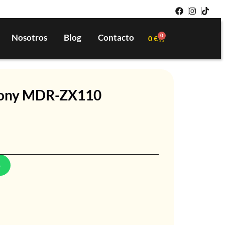
Nosotros
Blog
Contacto
0
0
€
ony MDR-ZX110
p