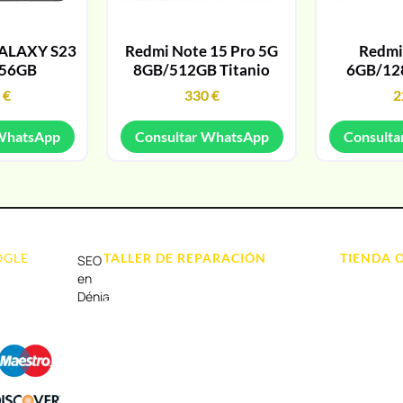
ALAXY S23
Redmi Note 15 Pro 5G
Redmi
256GB
8GB/512GB Titanio
6GB/12
9
€
330
€
2
 WhatsApp
Consultar WhatsApp
Consulta
OGLE
TALLER DE REPARACIÓN
TIENDA 
SEO
Reparación de Móvil en Dénia
Móviles
en
Dénia
Reparación de Tablets
Portátil y
Reparación de Ordenadores
Tablet e Ip
Reparación de Videoconsolas
Videocons
Audio, Soni
Accesorios