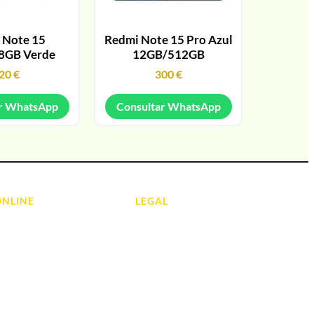
 Note 15
Redmi Note 15 Pro Azul
8GB Verde
12GB/512GB
20
€
300
€
r WhatsApp
Consultar WhatsApp
ONLINE
LEGAL
Aviso Legal
 Ordenadores
Contacto
ads
Política de Cookies
olas
Política de devoluciones y
reembolsos
do y Hi-Fi
Política de Privacidad
 de Informática