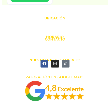
UBICACIÓN
Avda. d' Alacant, 7
03700, Dénia - Alicante
HORARIO
CONTACTO
L. - S. 10:00h a 22:00h
info@cyberarena.es
966 43 26 20
NUESTRAS REDES SOCIALES
VALORACIÓN EN GOOGLE MAPS