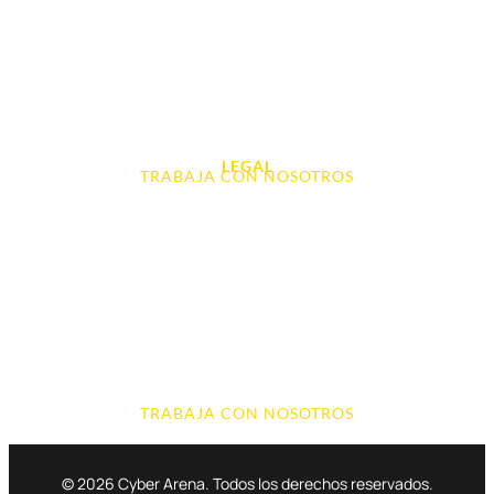
Videoconsolas
Audio, Sonido y Hi-Fi
Accesorios de Informática
Otros
LEGAL
TRABAJA CON NOSOTROS
Aviso Legal
Contacto
Política de Cookies
Política de devoluciones y reembolsos
Política de Privacidad
Terminos y Condiciones
TRABAJA CON NOSOTROS
© 2026 Cyber Arena. Todos los derechos reservados.