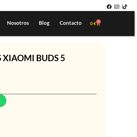
Nosotros
Blog
Contacto
0
0
€
 XIAOMI BUDS 5
p