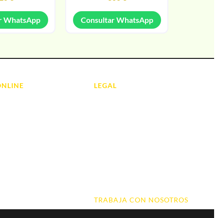
r WhatsApp
Consultar WhatsApp
ONLINE
LEGAL
Aviso Legal
 Ordenadores
Contacto
ads
Política de Cookies
olas
Política de devoluciones y
reembolsos
do y Hi-Fi
Política de Privacidad
 de Informática
Terminos y Condiciones
TRABAJA CON NOSOTROS