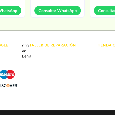
 WhatsApp
Consultar WhatsApp
Consulta
OGLE
TALLER DE REPARACIÓN
TIENDA 
SEO
Reparación de Móvil en Dénia
Móviles
en
Dénia
Reparación de Tablets
Portátil y
Reparación de Ordenadores
Tablet e Ip
Reparación de Videoconsolas
Videocons
Audio, Soni
Accesorios
Otros