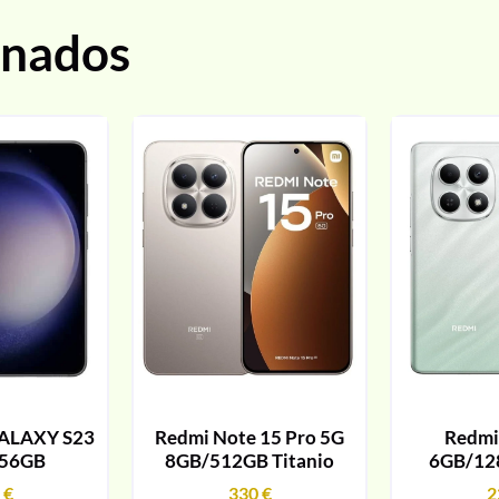
onados
ALAXY S23
Redmi Note 15 Pro 5G
Redmi
256GB
8GB/512GB Titanio
6GB/12
9
€
330
€
2