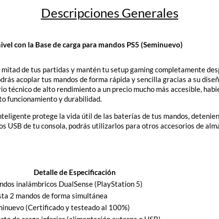
Descripciones Generales
 nivel con la Base de carga para mandos PS5 (Seminuevo)
n mitad de tus partidas y mantén tu setup gaming completamente des
ás acoplar tus mandos de forma rápida y sencilla gracias a su diseño
io técnico de alto rendimiento a un precio mucho más accesible, hab
to funcionamiento y durabilidad.
teligente protege la vida útil de las baterías de tus mandos, detenie
os USB de tu consola, podrás utilizarlos para otros accesorios de al
Detalle de Especificación
dos inalámbricos DualSense (PlayStation 5)
ta 2 mandos de forma simultánea
inuevo (Certificado y testeado al 100%)
rto de carga inferior (alimentación externa o USB)