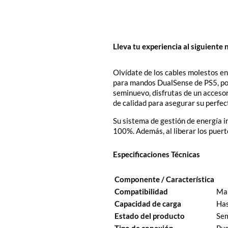
Lleva tu experiencia al siguiente
Olvídate de los cables molestos e
para mandos DualSense de PS5, podr
seminuevo, disfrutas de un accesor
de calidad para asegurar su perfec
Su sistema de gestión de energía in
100%. Además, al liberar los puert
Especificaciones Técnicas
Componente / Característica
Compatibilidad
Man
Capacidad de carga
Has
Estado del producto
Sem
Tipo de conexión
Pue