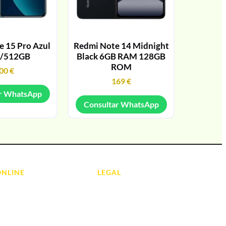
 15 Pro Azul
Redmi Note 14 Midnight
/512GB
Black 6GB RAM 128GB
ROM
00
€
169
€
r WhatsApp
Consultar WhatsApp
ONLINE
LEGAL
Aviso Legal
 Ordenadores
Contacto
ads
Política de Cookies
olas