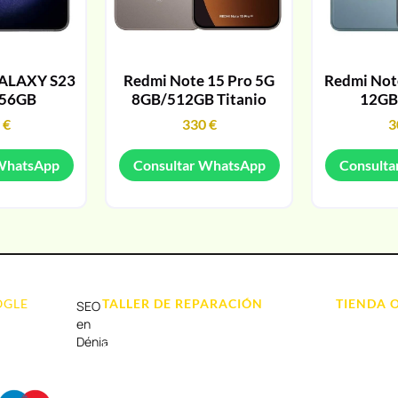
ALAXY S23
Redmi Note 15 Pro 5G
Redmi Note
256GB
8GB/512GB Titanio
12GB
9
€
330
€
3
 WhatsApp
Consultar WhatsApp
Consulta
OGLE
TALLER DE REPARACIÓN
TIENDA 
SEO
Reparación de Móvil en Dénia
Móviles
en
Dénia
Reparación de Tablets
Portátil y
Reparación de Ordenadores
Tablet e Ip
Reparación de Videoconsolas
Videocons