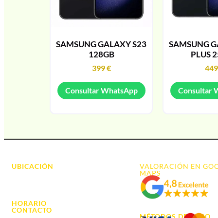
SAMSUNG GALAXY S23
SAMSUNG G
128GB
PLUS 
399
€
44
Consultar WhatsApp
Consultar
UBICACIÓN
VALORACIÓN EN GO
MAPS
Avda. d' Alacant, 7
03700, Dénia - Alicante
HORARIO
L. - S. 10:00h a 22:00h
CONTACTO
MÉTODOS DE PAGO