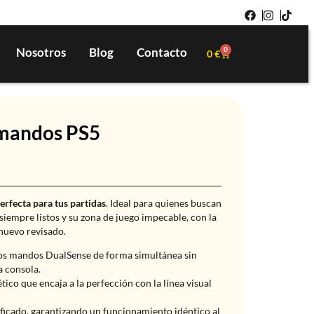
Nosotros
Blog
Contacto
0
0
€
 mandos PS5
erfecta para tus partidas
. Ideal para quienes buscan
empre listos y su zona de juego impecable, con la
nuevo revisado.
os mandos DualSense de forma simultánea sin
a consola.
ico que encaja a la perfección con la línea visual
ficado, garantizando un funcionamiento idéntico al