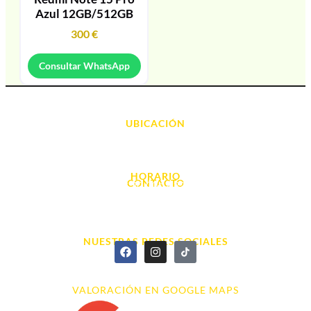
Azul 12GB/512GB
300
€
Consultar WhatsApp
UBICACIÓN
Avda. d' Alacant, 7
03700, Dénia - Alicante
HORARIO
CONTACTO
L. - S. 10:00h a 22:00h
info@cyberarena.es
966 43 26 20
NUESTRAS REDES SOCIALES
VALORACIÓN EN GOOGLE MAPS