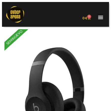
0
0
€
SEMINUEVO