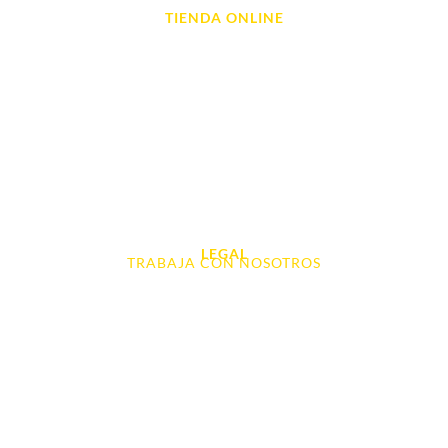
TIENDA ONLINE
Móviles
Portátil y Ordenadores
Tablet e Ipads
Videoconsolas
Audio, Sonido y Hi-Fi
Accesorios de Informática
Otros
LEGAL
TRABAJA CON NOSOTROS
Aviso Legal
Contacto
Política de Cookies
Política de devoluciones y reembolsos
Política de Privacidad
Terminos y Condiciones