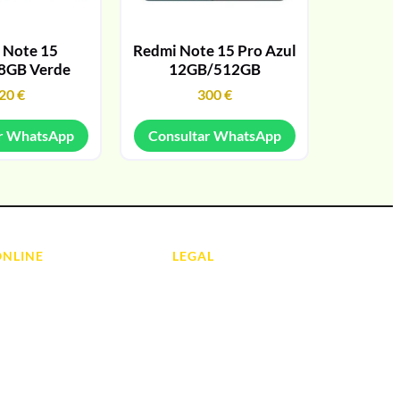
 Note 15
Redmi Note 15 Pro Azul
8GB Verde
12GB/512GB
20
€
300
€
r WhatsApp
Consultar WhatsApp
ONLINE
LEGAL
Aviso Legal
 Ordenadores
Contacto
ads
Política de Cookies
olas
Política de devoluciones y
reembolsos
do y Hi-Fi
Política de Privacidad
 de Informática