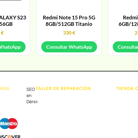
ALAXY S23
Redmi Note 15 Pro 5G
Redmi
256GB
8GB/512GB Titanio
6GB/12
9
€
330
€
2
 WhatsApp
Consultar WhatsApp
Consulta
OGLE
TALLER DE REPARACIÓN
TIENDA 
SEO
Reparación de Móvil en Dénia
Móviles
en
Dénia
Reparación de Tablets
Portátil y
Reparación de Ordenadores
Tablet e Ip
Reparación de Videoconsolas
Videocons
Audio, Soni
Accesorios