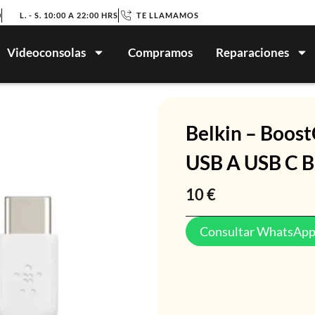
0
L. - S. 10:00 A 22:00 HRS
TE LLAMAMOS
Videoconsolas
Compramos
Reparaciones
Belkin – Boos
USB A USB C B
10
€
Consultar WhatsAp