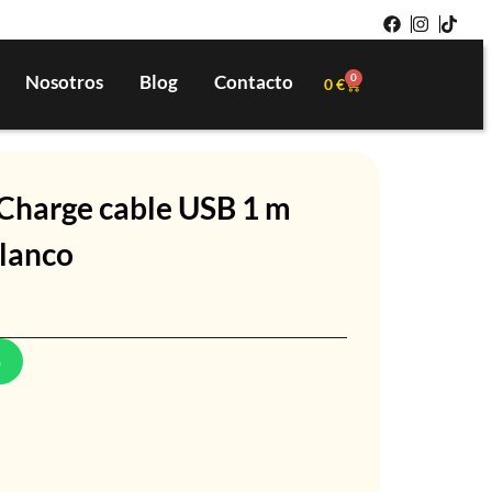
Nosotros
Blog
Contacto
0
0
€
tCharge cable USB 1 m
lanco
p