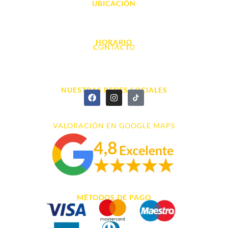
UBICACIÓN
Avda. d' Alacant, 7
03700, Dénia - Alicante
HORARIO
CONTACTO
L. - S. 10:00h a 22:00h
info@cyberarena.es
966 43 26 20
NUESTRAS REDES SOCIALES
VALORACIÓN EN GOOGLE MAPS
MÉTODOS DE PAGO