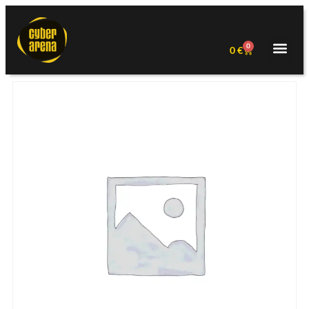
0
0
€