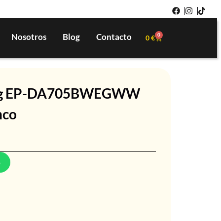
Nosotros
Blog
Contacto
0
0
€
ng EP-DA705BWEGWW
nco
p