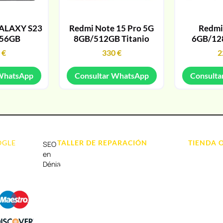
ALAXY S23
Redmi Note 15 Pro 5G
Redmi
256GB
8GB/512GB Titanio
6GB/12
9
€
330
€
2
 WhatsApp
Consultar WhatsApp
Consulta
OGLE
TALLER DE REPARACIÓN
TIENDA 
SEO
Reparación de Móvil en Dénia
Móviles
en
Dénia
Reparación de Tablets
Portátil y
Reparación de Ordenadores
Tablet e Ip
Reparación de Videoconsolas
Videocons
Audio, Soni
Accesorios