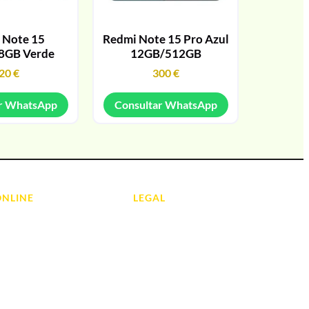
 Note 15
Redmi Note 15 Pro Azul
8GB Verde
12GB/512GB
20
€
300
€
r WhatsApp
Consultar WhatsApp
ONLINE
LEGAL
Aviso Legal
 Ordenadores
Contacto
ads
Política de Cookies
olas
Política de devoluciones y
reembolsos
do y Hi-Fi
Política de Privacidad
 de Informática