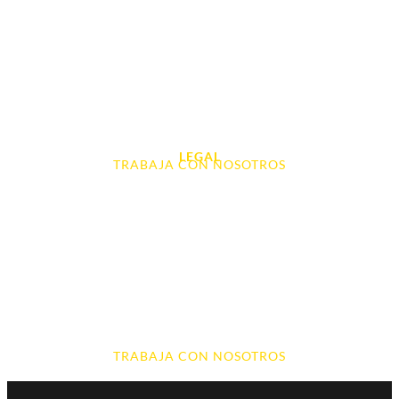
Tablet e Ipads
Videoconsolas
Audio, Sonido y Hi-Fi
Accesorios de Informática
Otros
LEGAL
TRABAJA CON NOSOTROS
Aviso Legal
Contacto
Política de Cookies
Política de devoluciones y reembolsos
Política de Privacidad
Terminos y Condiciones
TRABAJA CON NOSOTROS