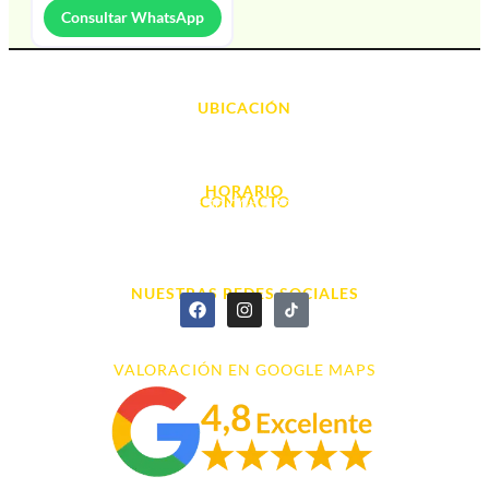
Consultar WhatsApp
UBICACIÓN
Avda. d' Alacant, 7
03700, Dénia - Alicante
HORARIO
CONTACTO
L. - S. 10:00h a 22:00h
info@cyberarena.es
966 43 26 20
NUESTRAS REDES SOCIALES
VALORACIÓN EN GOOGLE MAPS