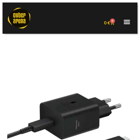
0
0
€