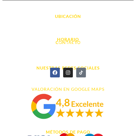
UBICACIÓN
Avda. d' Alacant, 7
03700, Dénia - Alicante
HORARIO
CONTACTO
L. - S. 10:00h a 22:00h
info@cyberarena.es
966 43 26 20
NUESTRAS REDES SOCIALES
VALORACIÓN EN GOOGLE MAPS
MÉTODOS DE PAGO