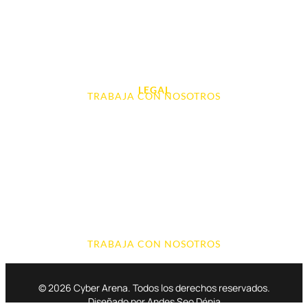
Audio, Sonido y Hi-Fi
Accesorios de Informática
Otros
LEGAL
TRABAJA CON NOSOTROS
Aviso Legal
Contacto
Política de Cookies
Política de devoluciones y reembolsos
Política de Privacidad
Terminos y Condiciones
TRABAJA CON NOSOTROS
© 2026 Cyber Arena. Todos los derechos reservados.
Diseñado por Andes Seo Dénia