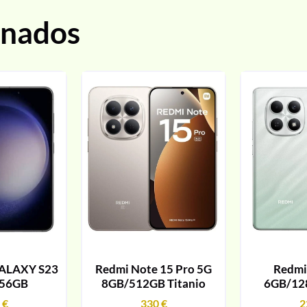
onados
ALAXY S23
Redmi Note 15 Pro 5G
Redmi
256GB
8GB/512GB Titanio
6GB/12
9
€
330
€
2