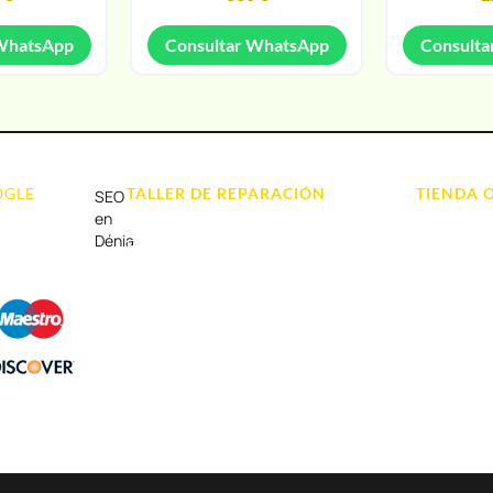
 WhatsApp
Consultar WhatsApp
Consulta
OGLE
TALLER DE REPARACIÓN
TIENDA 
SEO
Reparación de Móvil en Dénia
Móviles
en
Dénia
Reparación de Tablets
Portátil y
Reparación de Ordenadores
Tablet e Ip
Reparación de Videoconsolas
Videocons
Audio, Soni
Accesorios
Otros