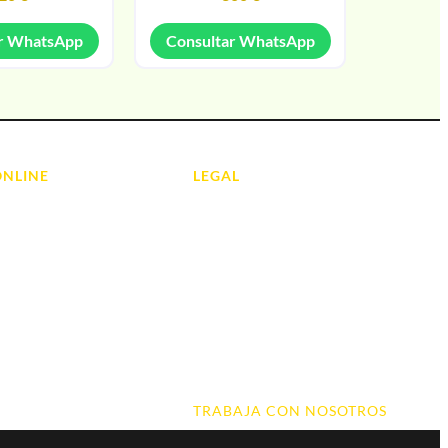
r WhatsApp
Consultar WhatsApp
ONLINE
LEGAL
Aviso Legal
 Ordenadores
Contacto
ads
Política de Cookies
olas
Política de devoluciones y
reembolsos
do y Hi-Fi
Política de Privacidad
 de Informática
Terminos y Condiciones
TRABAJA CON NOSOTROS