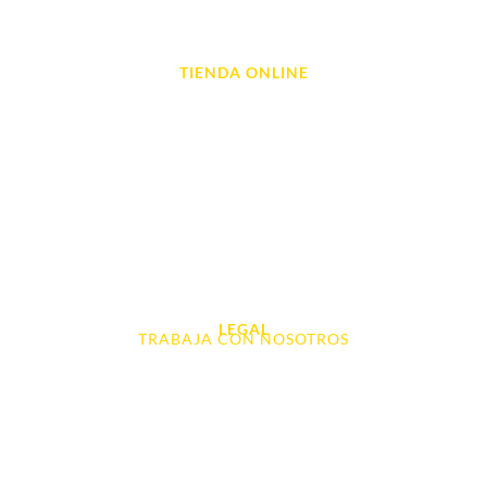
Reparación de Videoconsolas
TIENDA ONLINE
Móviles
Portátil y Ordenadores
Tablet e Ipads
Videoconsolas
Audio, Sonido y Hi-Fi
Accesorios de Informática
Otros
LEGAL
TRABAJA CON NOSOTROS
Aviso Legal
Contacto
Política de Cookies
Política de devoluciones y reembolsos