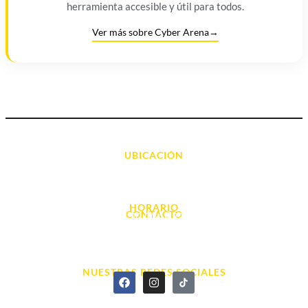
herramienta accesible y útil para todos.
Ver más sobre Cyber Arena
→
UBICACIÓN
Avda. d' Alacant, 7
03700, Dénia - Alicante
HORARIO
CONTACTO
L. - S. 10:00h a 22:00h
info@cyberarena.es
966 43 26 20
NUESTRAS REDES SOCIALES