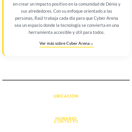
en crear un impacto positivo en la comunidad de Dénia y
sus alrededores. Con su enfoque orientado a las
personas, Raúl trabaja cada día para que Cyber Arena
sea un espacio donde la tecnología se convierta en una
herramienta accesible y útil para todos.
Ver más sobre Cyber Arena
→
UBICACIÓN
Avda. d' Alacant, 7
03700, Dénia - Alicante
HORARIO
CONTACTO
L. - S. 10:00h a 22:00h
info@cyberarena.es