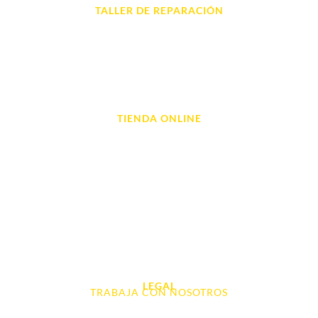
TALLER DE REPARACIÓN
Reparación de Móvil en Dénia
Reparación de Tablets
Reparación de Ordenadores
Reparación de Videoconsolas
TIENDA ONLINE
Móviles
Portátil y Ordenadores
Tablet e Ipads
Videoconsolas
Audio, Sonido y Hi-Fi
Accesorios de Informática
Otros
LEGAL
TRABAJA CON NOSOTROS
Aviso Legal