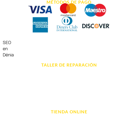
MÉTODOS DE PAGO
SEO
en
Dénia
TALLER DE REPARACIÓN
Reparación de Móvil en Dénia
Reparación de Tablets
Reparación de Ordenadores
Reparación de Videoconsolas
TIENDA ONLINE
Móviles
Portátil y Ordenadores
Tablet e Ipads