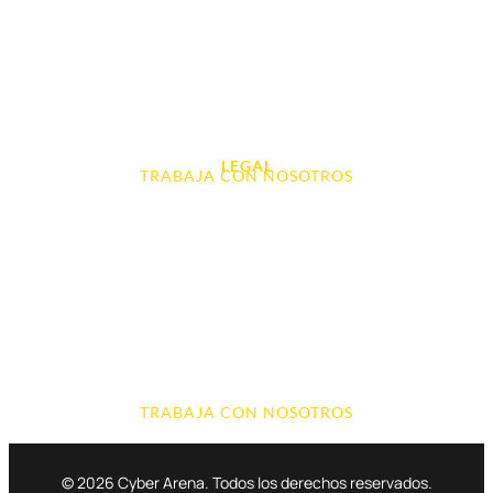
Videoconsolas
Audio, Sonido y Hi-Fi
Accesorios de Informática
Otros
LEGAL
TRABAJA CON NOSOTROS
Aviso Legal
Contacto
Política de Cookies
Política de devoluciones y reembolsos
Política de Privacidad
Terminos y Condiciones
TRABAJA CON NOSOTROS
© 2026 Cyber Arena. Todos los derechos reservados.