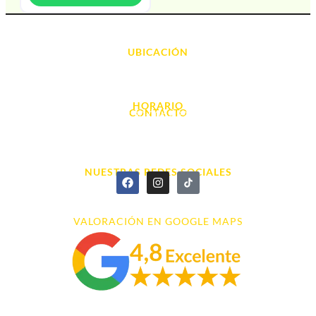
UBICACIÓN
Avda. d' Alacant, 7
03700, Dénia - Alicante
HORARIO
CONTACTO
L. - S. 10:00h a 22:00h
info@cyberarena.es
966 43 26 20
NUESTRAS REDES SOCIALES
VALORACIÓN EN GOOGLE MAPS