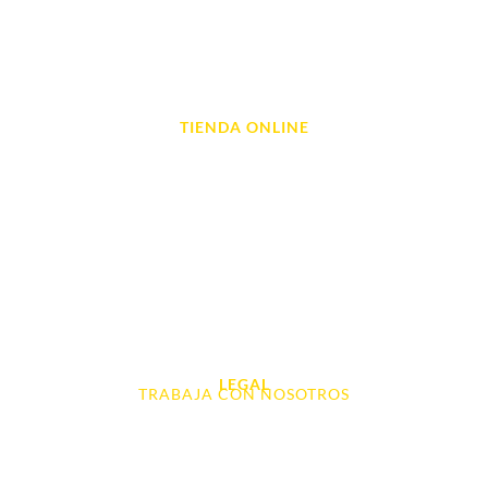
Reparación de Tablets
Reparación de Ordenadores
Reparación de Videoconsolas
TIENDA ONLINE
Móviles
Portátil y Ordenadores
Tablet e Ipads
Videoconsolas
Audio, Sonido y Hi-Fi
Accesorios de Informática
Otros
LEGAL
TRABAJA CON NOSOTROS
Aviso Legal
Contacto
Política de Cookies