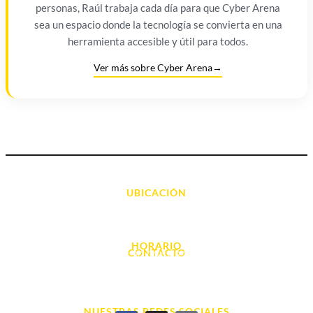
personas, Raúl trabaja cada día para que Cyber Arena
sea un espacio donde la tecnología se convierta en una
herramienta accesible y útil para todos.
Ver más sobre Cyber Arena
→
UBICACIÓN
Avda. d' Alacant, 7
03700, Dénia - Alicante
HORARIO
CONTACTO
L. - S. 10:00h a 22:00h
info@cyberarena.es
966 43 26 20
NUESTRAS REDES SOCIALES