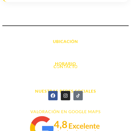
UBICACIÓN
Avda. d' Alacant, 7
03700, Dénia - Alicante
HORARIO
CONTACTO
L. - S. 10:00h a 22:00h
info@cyberarena.es
966 43 26 20
NUESTRAS REDES SOCIALES
VALORACIÓN EN GOOGLE MAPS