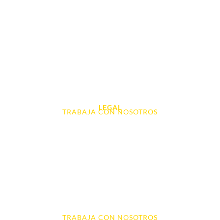
Móviles
Portátil y Ordenadores
Tablet e Ipads
Videoconsolas
Audio, Sonido y Hi-Fi
Accesorios de Informática
Otros
LEGAL
TRABAJA CON NOSOTROS
Aviso Legal
Contacto
Política de Cookies
Política de devoluciones y reembolsos
Política de Privacidad
Terminos y Condiciones
TRABAJA CON NOSOTROS