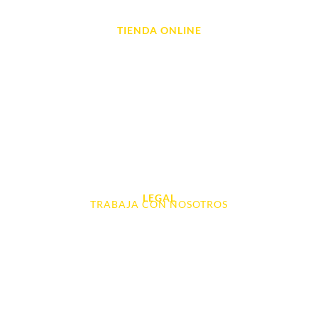
TIENDA ONLINE
Móviles
Portátil y Ordenadores
Tablet e Ipads
Videoconsolas
Audio, Sonido y Hi-Fi
Accesorios de Informática
Otros
LEGAL
TRABAJA CON NOSOTROS
Aviso Legal
Contacto
Política de Cookies
Política de devoluciones y reembolsos
Política de Privacidad