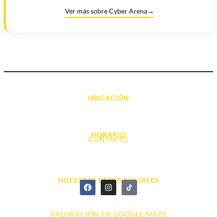
Ver más sobre Cyber Arena
→
UBICACIÓN
Avda. d' Alacant, 7
03700, Dénia - Alicante
HORARIO
CONTACTO
L. - S. 10:00h a 22:00h
info@cyberarena.es
966 43 26 20
NUESTRAS REDES SOCIALES
VALORACIÓN EN GOOGLE MAPS