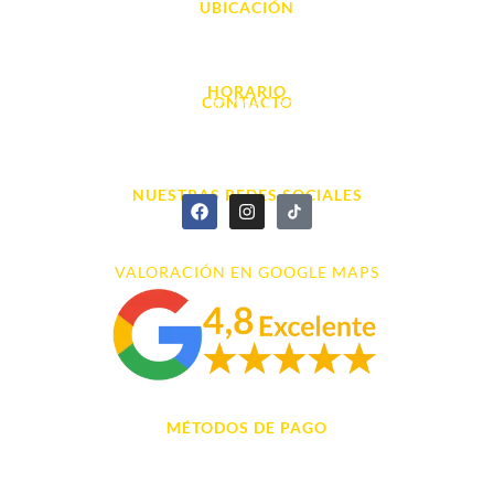
UBICACIÓN
Avda. d' Alacant, 7
03700, Dénia - Alicante
HORARIO
CONTACTO
L. - S. 10:00h a 22:00h
info@cyberarena.es
966 43 26 20
NUESTRAS REDES SOCIALES
VALORACIÓN EN GOOGLE MAPS
MÉTODOS DE PAGO