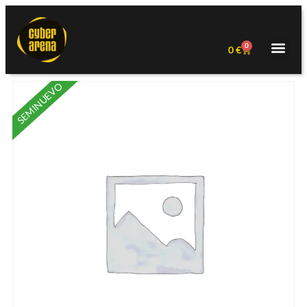
0
0
€
SEMINUEVO