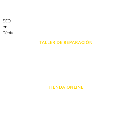
SEO
en
Dénia
TALLER DE REPARACIÓN
Reparación de Móvil en Dénia
Reparación de Tablets
Reparación de Ordenadores
Reparación de Videoconsolas
TIENDA ONLINE
Móviles
Portátil y Ordenadores
Tablet e Ipads
Videoconsolas
Audio, Sonido y Hi-Fi