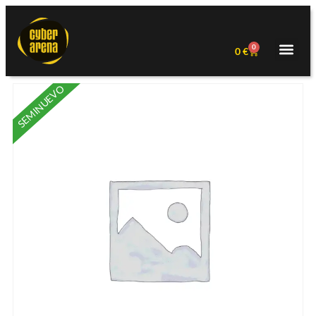
0
0
€
SEMINUEVO