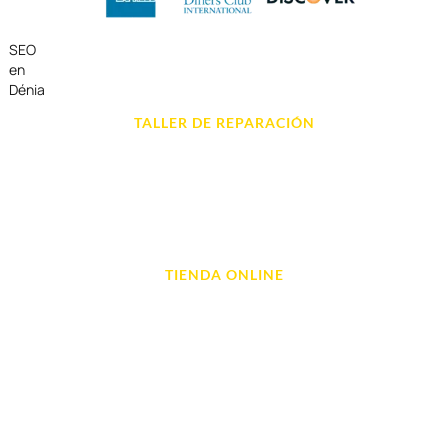
SEO
en
Dénia
TALLER DE REPARACIÓN
Reparación de Móvil en Dénia
Reparación de Tablets
Reparación de Ordenadores
Reparación de Videoconsolas
TIENDA ONLINE
Móviles
Portátil y Ordenadores
Tablet e Ipads
Videoconsolas
Audio, Sonido y Hi-Fi
Accesorios de Informática