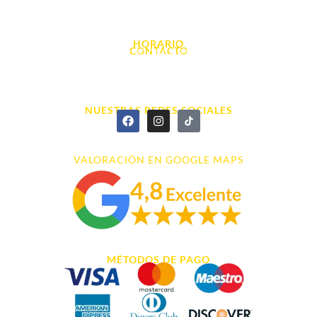
Avda. d' Alacant, 7
03700, Dénia - Alicante
HORARIO
CONTACTO
L. - S. 10:00h a 22:00h
info@cyberarena.es
966 43 26 20
NUESTRAS REDES SOCIALES
VALORACIÓN EN GOOGLE MAPS
MÉTODOS DE PAGO