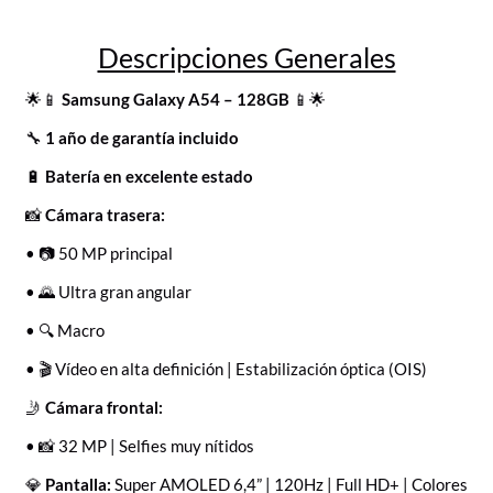
Descripciones Generales
🌟📱
Samsung Galaxy A54 – 128GB
📱🌟
🔧
1 año de garantía incluido
🔋
Batería en excelente estado
📸
Cámara trasera:
• 📷 50 MP principal
• 🌄 Ultra gran angular
• 🔍 Macro
• 🎬 Vídeo en alta definición | Estabilización óptica (OIS)
🤳
Cámara frontal:
• 📸 32 MP | Selfies muy nítidos
💎
Pantalla:
Super AMOLED 6,4” | 120Hz | Full HD+ | Colores