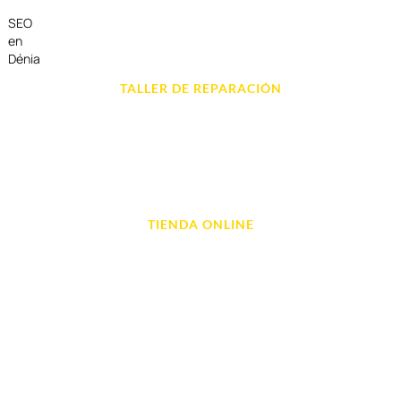
SEO
en
Dénia
TALLER DE REPARACIÓN
Reparación de Móvil en Dénia
Reparación de Tablets
Reparación de Ordenadores
Reparación de Videoconsolas
TIENDA ONLINE
Móviles
Portátil y Ordenadores
Tablet e Ipads
Videoconsolas
Audio, Sonido y Hi-Fi
Accesorios de Informática
Otros