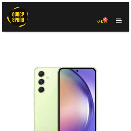
0
0
€