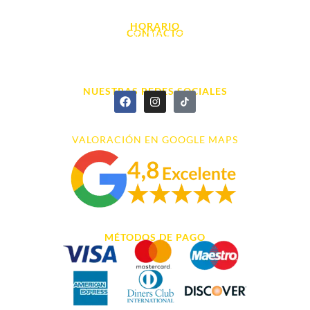
03700, Dénia - Alicante
HORARIO
CONTACTO
L. - S. 10:00h a 22:00h
info@cyberarena.es
966 43 26 20
NUESTRAS REDES SOCIALES
VALORACIÓN EN GOOGLE MAPS
MÉTODOS DE PAGO