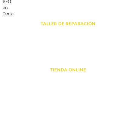
SEO
en
Dénia
TALLER DE REPARACIÓN
Reparación de Móvil en Dénia
Reparación de Tablets
Reparación de Ordenadores
Reparación de Videoconsolas
TIENDA ONLINE
Móviles
Portátil y Ordenadores
Tablet e Ipads
Videoconsolas
Audio, Sonido y Hi-Fi
Accesorios de Informática
Otros