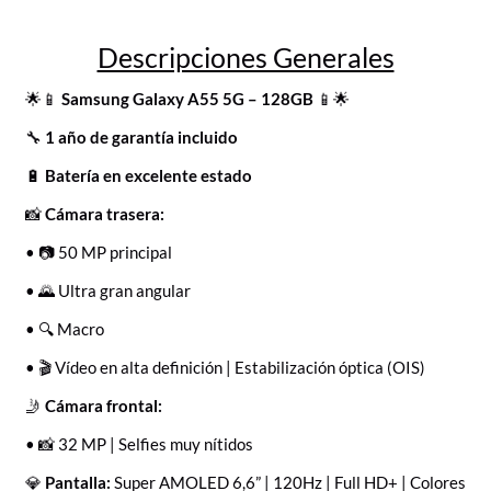
Descripciones Generales
🌟📱
Samsung Galaxy A55 5G – 128GB
📱🌟
🔧
1 año de garantía incluido
🔋
Batería en excelente estado
📸
Cámara trasera:
• 📷 50 MP principal
• 🌄 Ultra gran angular
• 🔍 Macro
• 🎬 Vídeo en alta definición | Estabilización óptica (OIS)
🤳
Cámara frontal:
• 📸 32 MP | Selfies muy nítidos
💎
Pantalla:
Super AMOLED 6,6” | 120Hz | Full HD+ | Colores