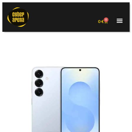
0
0
€