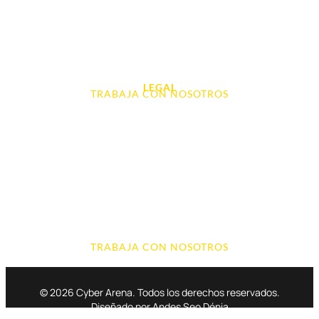
Audio, Sonido y Hi-Fi
Accesorios de Informática
Otros
LEGAL
TRABAJA CON NOSOTROS
Aviso Legal
Contacto
Política de Cookies
Política de devoluciones y reembolsos
Política de Privacidad
Terminos y Condiciones
TRABAJA CON NOSOTROS
© 2026 Cyber Arena. Todos los derechos reservados.
Diseñado por Andes Seo Dénia