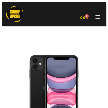
0
0
€