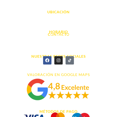
UBICACIÓN
Avda. d' Alacant, 7
03700, Dénia - Alicante
HORARIO
CONTACTO
L. - S. 10:00h a 22:00h
info@cyberarena.es
966 43 26 20
NUESTRAS REDES SOCIALES
VALORACIÓN EN GOOGLE MAPS
MÉTODOS DE PAGO