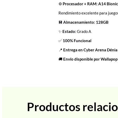
⚙️
Procesador + RAM:
A14 Bioni
Rendimiento excelente para juegos
💾
Almacenamiento:
128GB
✨
Estado:
Grado A
✅
100% Funcional
📍
Entrega en Cyber Arena Dénia
🚚
Envío disponible por Wallapop
Productos relaci