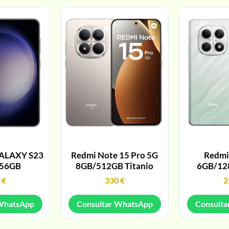
ALAXY S23
Redmi Note 15 Pro 5G
Redmi
256GB
8GB/512GB Titanio
6GB/12
9
€
330
€
2
 WhatsApp
Consultar WhatsApp
Consulta