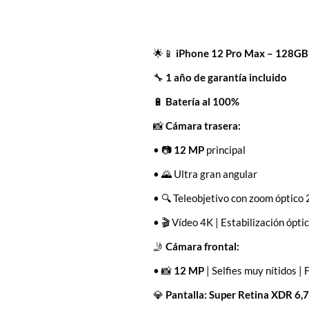
🌟📱
iPhone 12 Pro Max – 128GB
🔧
1 año de garantía incluido
🔋
Batería al 100%
📸
Cámara trasera:
• 📷
12 MP
principal
• 🌄 Ultra gran angular
• 🔍 Teleobjetivo con zoom óptico 
• 🎬 Vídeo 4K | Estabilización ópti
🤳
Cámara frontal:
• 📸
12 MP
| Selfies muy nítidos | 
💎
Pantalla:
Super Retina XDR 6,7”