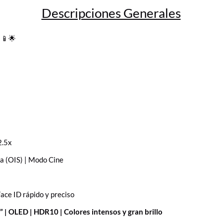
Descripciones Generales
📱🌟
2.5x
ca (OIS) | Modo Cine
Face ID rápido y preciso
 | OLED | HDR10 | Colores intensos y gran brillo