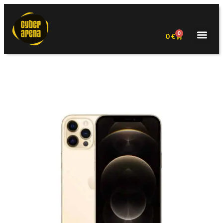
0
0
€