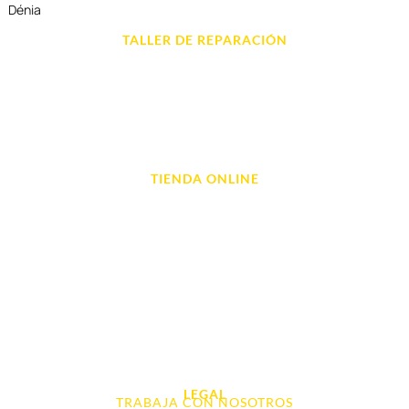
Dénia
TALLER DE REPARACIÓN
Reparación de Móvil en Dénia
Reparación de Tablets
Reparación de Ordenadores
Reparación de Videoconsolas
TIENDA ONLINE
Móviles
Portátil y Ordenadores
Tablet e Ipads
Videoconsolas
Audio, Sonido y Hi-Fi
Accesorios de Informática
Otros
LEGAL
TRABAJA CON NOSOTROS