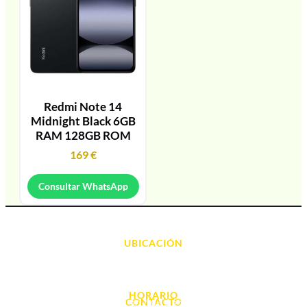
Redmi Note 14
Midnight Black 6GB
RAM 128GB ROM
169
€
Consultar WhatsApp
UBICACIÓN
Avda. d' Alacant, 7
03700, Dénia - Alicante
HORARIO
CONTACTO
L. - S. 10:00h a 22:00h