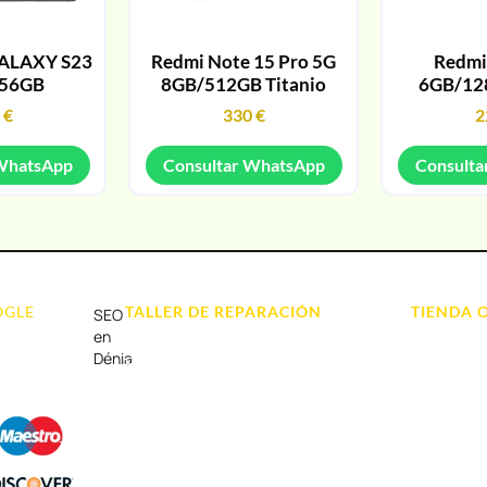
ALAXY S23
Redmi Note 15 Pro 5G
Redmi
256GB
8GB/512GB Titanio
6GB/12
9
€
330
€
2
 WhatsApp
Consultar WhatsApp
Consulta
OGLE
TALLER DE REPARACIÓN
TIENDA 
SEO
Reparación de Móvil en Dénia
Móviles
en
Dénia
Reparación de Tablets
Portátil y
Reparación de Ordenadores
Tablet e Ip
Reparación de Videoconsolas
Videocons
Audio, Soni
Accesorios