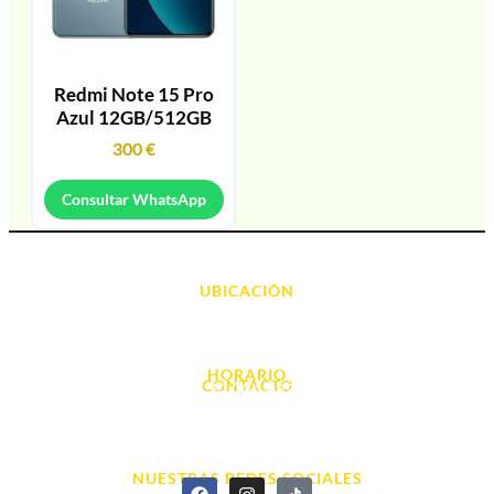
Redmi Note 15 Pro
Azul 12GB/512GB
300
€
Consultar WhatsApp
UBICACIÓN
Avda. d' Alacant, 7
03700, Dénia - Alicante
HORARIO
CONTACTO
L. - S. 10:00h a 22:00h
info@cyberarena.es
966 43 26 20
NUESTRAS REDES SOCIALES