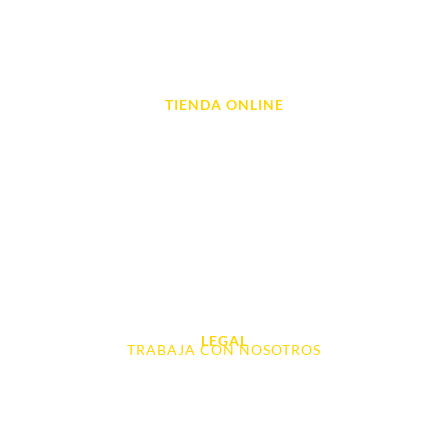
Reparación de Ordenadores
Reparación de Videoconsolas
TIENDA ONLINE
Móviles
Portátil y Ordenadores
Tablet e Ipads
Videoconsolas
Audio, Sonido y Hi-Fi
Accesorios de Informática
Otros
LEGAL
TRABAJA CON NOSOTROS
Aviso Legal
Contacto
Política de Cookies