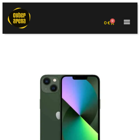
0
0
€