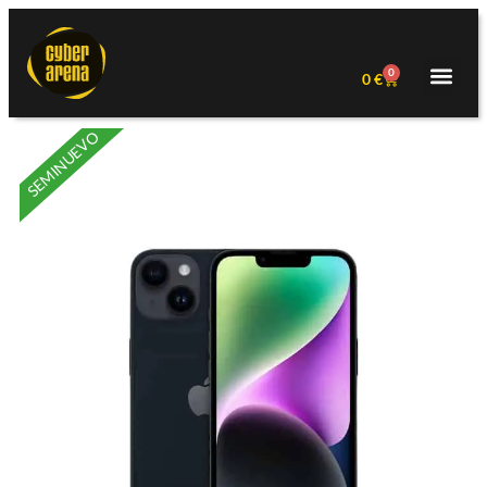
0
0
€
SEMINUEVO