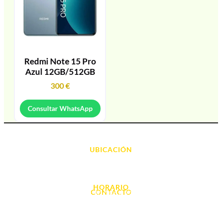
Redmi Note 15 Pro
Azul 12GB/512GB
300
€
Consultar WhatsApp
UBICACIÓN
Avda. d' Alacant, 7
03700, Dénia - Alicante
HORARIO
CONTACTO
L. - S. 10:00h a 22:00h
info@cyberarena.es
966 43 26 20