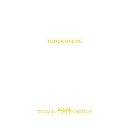
Reparación de Móvil en Dénia
Reparación de Tablets
Reparación de Ordenadores
Reparación de Videoconsolas
TIENDA ONLINE
Móviles
Portátil y Ordenadores
Tablet e Ipads
Videoconsolas
Audio, Sonido y Hi-Fi
Accesorios de Informática
Otros
LEGAL
TRABAJA CON NOSOTROS
Aviso Legal
Contacto