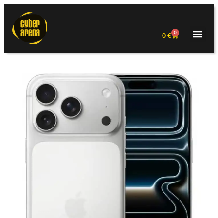
0
0
€