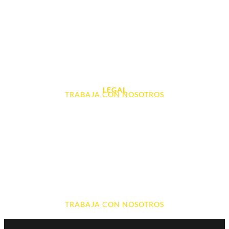
Tablet e Ipads
Videoconsolas
Audio, Sonido y Hi-Fi
Accesorios de Informática
Otros
LEGAL
TRABAJA CON NOSOTROS
Aviso Legal
Contacto
Política de Cookies
Política de devoluciones y reembolsos
Política de Privacidad
Terminos y Condiciones
TRABAJA CON NOSOTROS