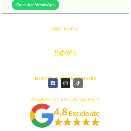
Consultar WhatsApp
UBICACIÓN
Avda. d' Alacant, 7
03700, Dénia - Alicante
HORARIO
CONTACTO
L. - S. 10:00h a 22:00h
info@cyberarena.es
966 43 26 20
NUESTRAS REDES SOCIALES
VALORACIÓN EN GOOGLE MAPS