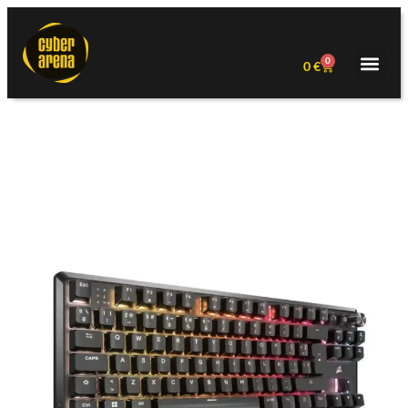
0
0
€