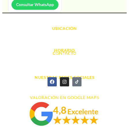
Consultar WhatsApp
UBICACIÓN
Avda. d' Alacant, 7
03700, Dénia - Alicante
HORARIO
CONTACTO
L. - S. 10:00h a 22:00h
info@cyberarena.es
966 43 26 20
NUESTRAS REDES SOCIALES
VALORACIÓN EN GOOGLE MAPS