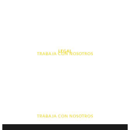
Tablet e Ipads
Videoconsolas
Audio, Sonido y Hi-Fi
Accesorios de Informática
Otros
LEGAL
TRABAJA CON NOSOTROS
Aviso Legal
Contacto
Política de Cookies
Política de devoluciones y reembolsos
Política de Privacidad
Terminos y Condiciones
TRABAJA CON NOSOTROS