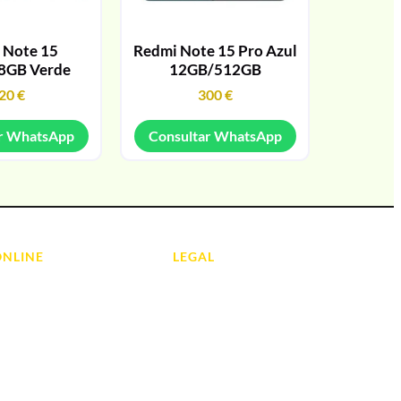
 Note 15
Redmi Note 15 Pro Azul
8GB Verde
12GB/512GB
20
€
300
€
r WhatsApp
Consultar WhatsApp
ONLINE
LEGAL
Aviso Legal
 Ordenadores
Contacto
ads
Política de Cookies
olas
Política de devoluciones y
reembolsos
do y Hi-Fi
Política de Privacidad
 de Informática