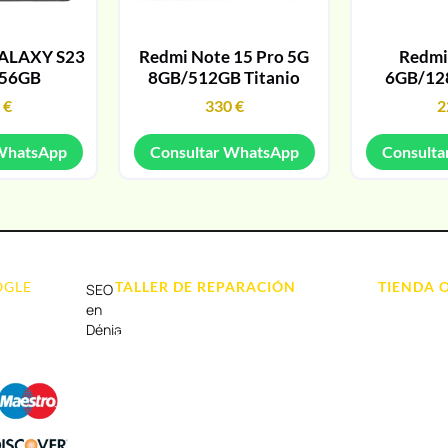
ALAXY S23
Redmi Note 15 Pro 5G
Redmi
256GB
8GB/512GB Titanio
6GB/12
9
€
330
€
2
 WhatsApp
Consultar WhatsApp
Consulta
OGLE
TALLER DE REPARACIÓN
TIENDA 
SEO
Reparación de Móvil en Dénia
Móviles
en
Dénia
Reparación de Tablets
Portátil y
Reparación de Ordenadores
Tablet e Ip
Reparación de Videoconsolas
Videocons
Audio, Soni
Accesorios