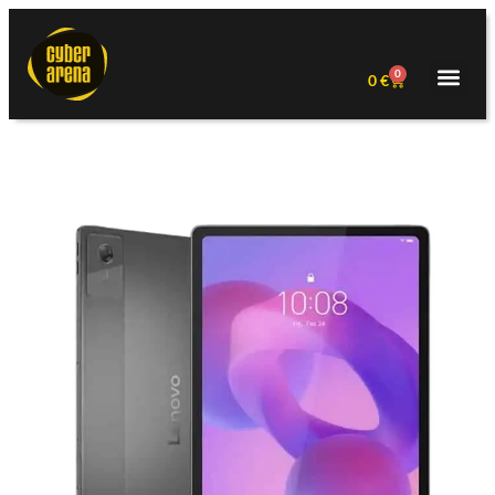
0
0
€