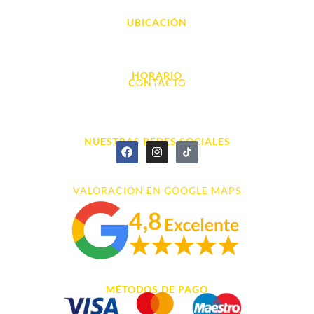
UBICACIÓN
Avda. d' Alacant, 7
03700, Dénia - Alicante
HORARIO
CONTACTO
L. - S. 10:00h a 22:00h
info@cyberarena.es
966 43 26 20
NUESTRAS REDES SOCIALES
VALORACIÓN EN GOOGLE MAPS
MÉTODOS DE PAGO