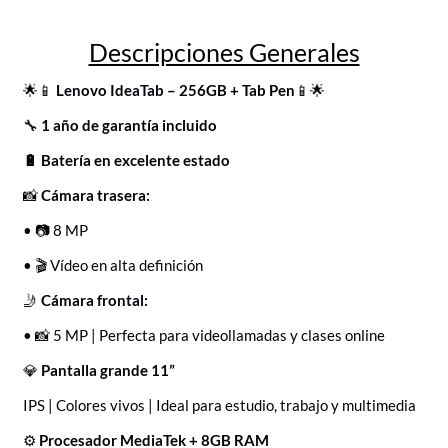
Descripciones Generales
🌟📱
Lenovo IdeaTab – 256GB + Tab Pen
📱🌟
🔧
1 año de garantía incluido
🔋 Batería en excelente estado
📸
Cámara trasera:
• 📷 8 MP
• 🎬 Vídeo en alta definición
🤳
Cámara frontal:
• 📸 5 MP | Perfecta para videollamadas y clases online
💎
Pantalla grande 11”
IPS | Colores vivos | Ideal para estudio, trabajo y multimedia
⚙️
Procesador MediaTek + 8GB RAM