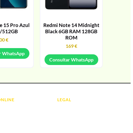
 15 Pro Azul
Redmi Note 14 Midnight
/512GB
Black 6GB RAM 128GB
ROM
00
€
169
€
r WhatsApp
Consultar WhatsApp
ONLINE
LEGAL
Aviso Legal
 Ordenadores
Contacto
ads
Política de Cookies
olas