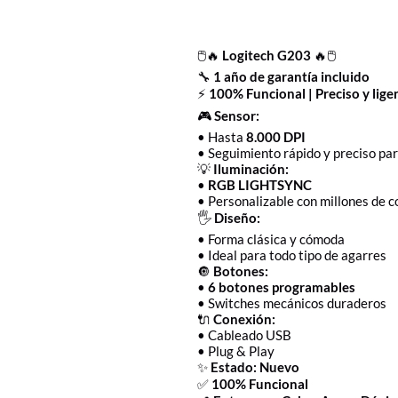
🖱️🔥
Logitech G203
🔥🖱️
🔧
1 año de garantía incluido
⚡
100% Funcional | Preciso y lige
🎮
Sensor:
• Hasta
8.000 DPI
• Seguimiento rápido y preciso pa
💡
Iluminación:
•
RGB LIGHTSYNC
• Personalizable con millones de c
🖐️
Diseño:
• Forma clásica y cómoda
• Ideal para todo tipo de agarres
🔘
Botones:
•
6 botones programables
• Switches mecánicos duraderos
🔌
Conexión:
• Cableado USB
• Plug & Play
✨
Estado: Nuevo
✅
100% Funcional