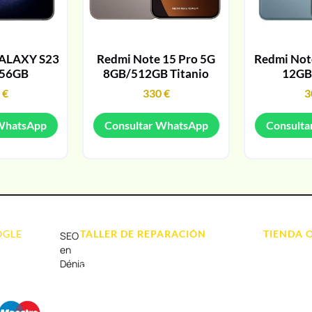
ALAXY S23
Redmi Note 15 Pro 5G
Redmi Note
256GB
8GB/512GB Titanio
12GB
9
€
330
€
3
 WhatsApp
Consultar WhatsApp
Consulta
OGLE
TALLER DE REPARACIÓN
TIENDA 
SEO
Reparación de Móvil en Dénia
Móviles
en
Dénia
Reparación de Tablets
Portátil y
Reparación de Ordenadores
Tablet e Ip
Reparación de Videoconsolas
Videocons