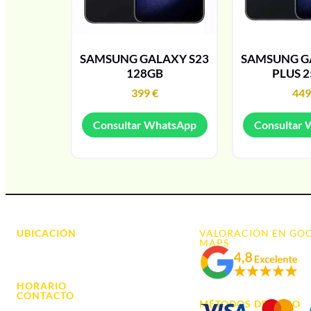
SAMSUNG GALAXY S23
SAMSUNG G
128GB
PLUS 
399
€
44
Consultar WhatsApp
Consultar
UBICACIÓN
VALORACIÓN EN GO
MAPS
Avda. d' Alacant, 7
03700, Dénia - Alicante
HORARIO
L. - S. 10:00h a 22:00h
CONTACTO
MÉTODOS DE PAGO
info@cyberarena.es