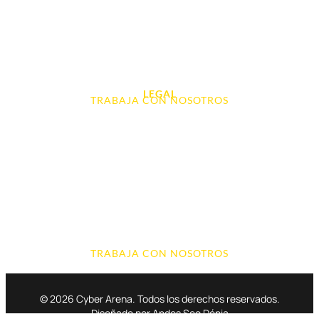
Audio, Sonido y Hi-Fi
Accesorios de Informática
Otros
LEGAL
TRABAJA CON NOSOTROS
Aviso Legal
Contacto
Política de Cookies
Política de devoluciones y reembolsos
Política de Privacidad
Terminos y Condiciones
TRABAJA CON NOSOTROS
© 2026 Cyber Arena. Todos los derechos reservados.
Diseñado por Andes Seo Dénia