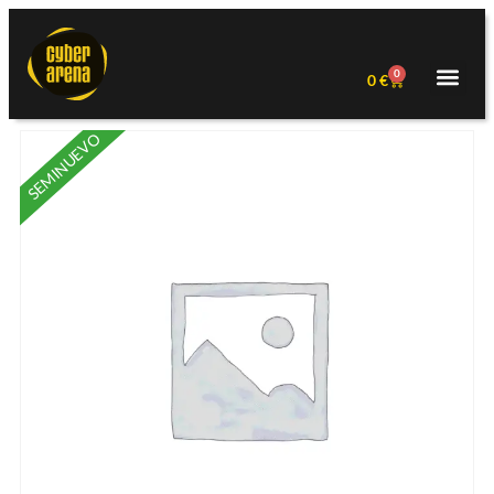
0
0
€
SEMINUEVO