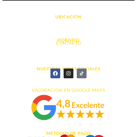
UBICACIÓN
Avda. d' Alacant, 7
03700, Dénia - Alicante
HORARIO
CONTACTO
L. - S. 10:00h a 22:00h
info@cyberarena.es
966 43 26 20
NUESTRAS REDES SOCIALES
VALORACIÓN EN GOOGLE MAPS
MÉTODOS DE PAGO