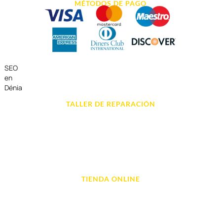
MÉTODOS DE PAGO
SEO
en
Dénia
TALLER DE REPARACIÓN
Reparación de Móvil en Dénia
Reparación de Tablets
Reparación de Ordenadores
Reparación de Videoconsolas
TIENDA ONLINE
Móviles
Portátil y Ordenadores
Tablet e Ipads