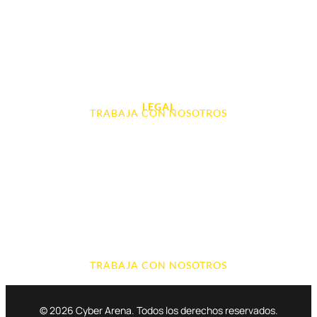
Videoconsolas
Audio, Sonido y Hi-Fi
Accesorios de Informática
Otros
LEGAL
TRABAJA CON NOSOTROS
Aviso Legal
Contacto
Política de Cookies
Política de devoluciones y reembolsos
Política de Privacidad
Terminos y Condiciones
TRABAJA CON NOSOTROS
© 2026 Cyber Arena. Todos los derechos reservados.