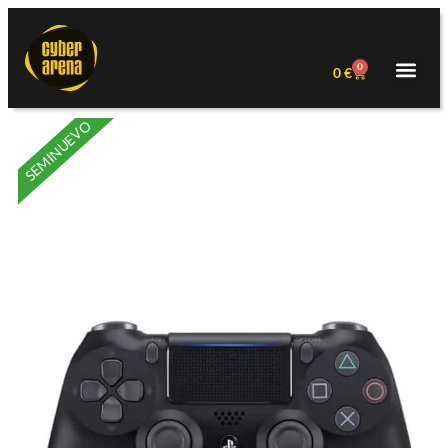
0
0
€
SEMINUEVO