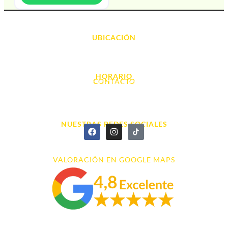
UBICACIÓN
Avda. d' Alacant, 7
03700, Dénia - Alicante
HORARIO
CONTACTO
L. - S. 10:00h a 22:00h
info@cyberarena.es
966 43 26 20
NUESTRAS REDES SOCIALES
VALORACIÓN EN GOOGLE MAPS