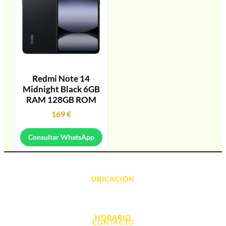
Redmi Note 14
Midnight Black 6GB
RAM 128GB ROM
169
€
Consultar WhatsApp
UBICACIÓN
Avda. d' Alacant, 7
03700, Dénia - Alicante
HORARIO
CONTACTO
L. - S. 10:00h a 22:00h