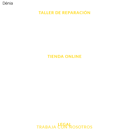
Dénia
TALLER DE REPARACIÓN
Reparación de Móvil en Dénia
Reparación de Tablets
Reparación de Ordenadores
Reparación de Videoconsolas
TIENDA ONLINE
Móviles
Portátil y Ordenadores
Tablet e Ipads
Videoconsolas
Audio, Sonido y Hi-Fi
Accesorios de Informática
Otros
LEGAL
TRABAJA CON NOSOTROS