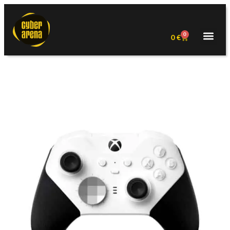
0
0
€