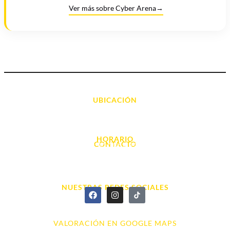
Ver más sobre Cyber Arena
→
UBICACIÓN
Avda. d' Alacant, 7
03700, Dénia - Alicante
HORARIO
CONTACTO
L. - S. 10:00h a 22:00h
info@cyberarena.es
966 43 26 20
NUESTRAS REDES SOCIALES
VALORACIÓN EN GOOGLE MAPS