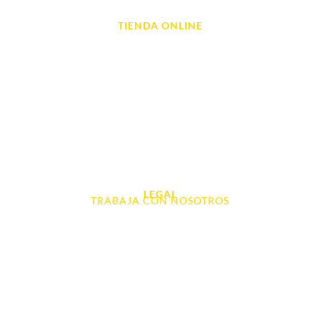
TIENDA ONLINE
Móviles
Portátil y Ordenadores
Tablet e Ipads
Videoconsolas
Audio, Sonido y Hi-Fi
Accesorios de Informática
Otros
LEGAL
TRABAJA CON NOSOTROS
Aviso Legal
Contacto
Política de Cookies
Política de devoluciones y reembolsos
Política de Privacidad