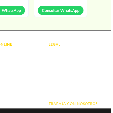
r WhatsApp
Consultar WhatsApp
ONLINE
LEGAL
Aviso Legal
 Ordenadores
Contacto
ads
Política de Cookies
olas
Política de devoluciones y
reembolsos
do y Hi-Fi
Política de Privacidad
 de Informática
Terminos y Condiciones
TRABAJA CON NOSOTROS