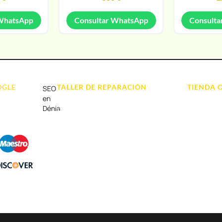
 WhatsApp
Consultar WhatsApp
Consulta
OGLE
TALLER DE REPARACIÓN
TIENDA 
SEO
Reparación de Móvil en Dénia
Móviles
en
Dénia
Reparación de Tablets
Portátil y
Reparación de Ordenadores
Tablet e Ip
Reparación de Videoconsolas
Videocons
Audio, Soni
Accesorios
Otros