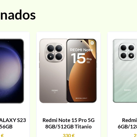
onados
ALAXY S23
Redmi Note 15 Pro 5G
Redmi
256GB
8GB/512GB Titanio
6GB/12
9
€
330
€
2