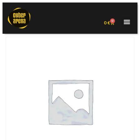
0
0
€