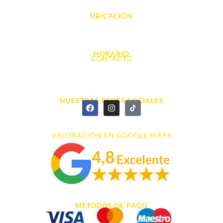
UBICACIÓN
Avda. d' Alacant, 7
03700, Dénia - Alicante
HORARIO
CONTACTO
L. - S. 10:00h a 22:00h
info@cyberarena.es
966 43 26 20
NUESTRAS REDES SOCIALES
VALORACIÓN EN GOOGLE MAPS
MÉTODOS DE PAGO